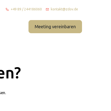
+49 89 / 244186060
kontakt@zdov.de
Meeting vereinbaren
Wer wir sind
en?
sen.